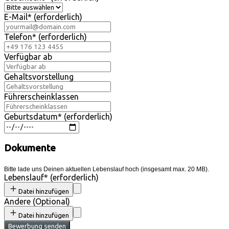
E-Mail
*
(erforderlich)
Telefon
*
(erforderlich)
Verfügbar ab
Gehaltsvorstellung
Führerscheinklassen
Geburtsdatum
*
(erforderlich)
Dokumente
Bitte lade uns Deinen aktuellen Lebenslauf hoch (insgesamt max. 20 MB).
Lebenslauf
*
(erforderlich)
Datei hinzufügen
Andere
(
Optional
)
Datei hinzufügen
Bewerbung senden