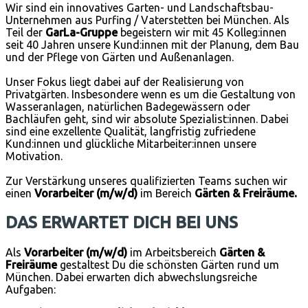
Wir sind ein innovatives Garten- und Landschaftsbau-
Unternehmen aus Purfing / Vaterstetten bei München. Als
Teil der
GarLa-Gruppe
begeistern wir mit 45 Kolleg:innen
seit 40 Jahren unsere Kund:innen mit der Planung, dem Bau
und der Pflege von Gärten und Außenanlagen.
Unser Fokus liegt dabei auf der Realisierung von
Privatgärten. Insbesondere wenn es um die Gestaltung von
Wasseranlagen, natürlichen Badegewässern oder
Bachläufen geht, sind wir absolute Spezialist:innen. Dabei
sind eine exzellente Qualität, langfristig zufriedene
Kund:innen und glückliche Mitarbeiter:innen unsere
Motivation.
Zur Verstärkung unseres qualifizierten Teams suchen wir
einen
Vorarbeiter
(m/w/d)
im Bereich
Gärten & Freiräume.
DAS ERWARTET DICH BEI UNS
Als
Vorarbeite
r (m/w/d)
im Arbeitsbereich
Gärten &
Freiräume
gestaltest Du die schönsten Gärten rund um
München. Dabei erwarten dich abwechslungsreiche
Aufgaben: