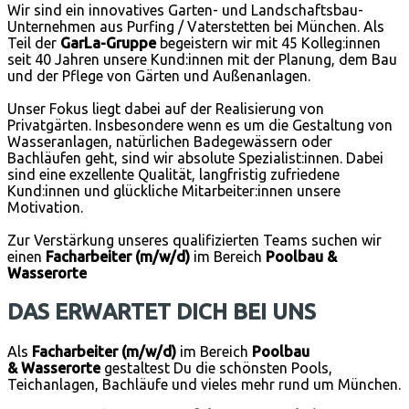
Wir sind ein innovatives Garten- und Landschaftsbau-
Unternehmen aus Purfing / Vaterstetten bei München. Als
Teil der
GarLa-Gruppe
begeistern wir mit 45 Kolleg:innen
seit 40 Jahren unsere Kund:innen mit der Planung, dem Bau
und der Pflege von Gärten und Außenanlagen.
Unser Fokus liegt dabei auf der Realisierung von
Privatgärten. Insbesondere wenn es um die Gestaltung von
Wasseranlagen, natürlichen Badegewässern oder
Bachläufen geht, sind wir absolute Spezialist:innen. Dabei
sind eine exzellente Qualität, langfristig zufriedene
Kund:innen und glückliche Mitarbeiter:innen unsere
Motivation.
Zur Verstärkung unseres qualifizierten Teams suchen wir
einen
Facharbeiter
(m/w/d)
im Bereich
Poolbau &
Wasserorte
DAS ERWARTET DICH BEI UNS
Als
Facharbeiter (m/w/d)
im Bereich
Poolbau
&
Wasserorte
gestaltest Du die schönsten Pools,
Teichanlagen, Bachläufe und vieles mehr rund um München.